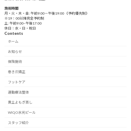
施術時間
月・火・木・金: 午前9:00－午後19:00 《予約優先制》
※19：00以降完全予約制
土: 午前9:00–午後17:00
休日：水・日・祝日
Contents
ホーム
お知らせ
保険施術
巻き爪矯正
フットケア
運動療法整体
黄土よもぎ蒸し
WIQO水光ピール
スタッフ紹介